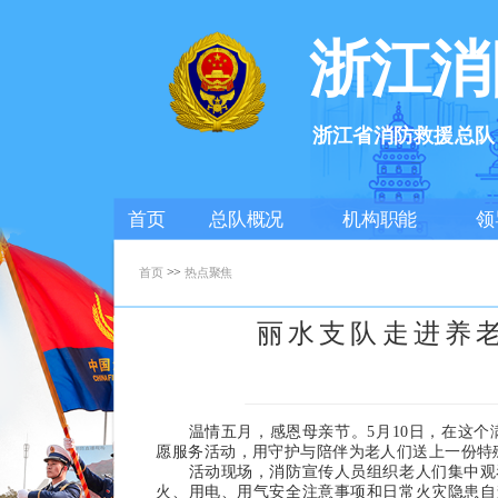
浙江消
浙江省消防救援总队
首页
总队概况
机构职能
领
>>
首页
热点聚焦
丽水支队走进养老
温情五月，感恩母亲节。5月10日，在这个满
愿服务活动，用守护与陪伴为老人们送上一份特
活动现场，消防宣传人员组织老人们集中观看
火、用电、用气安全注意事项和日常火灾隐患自