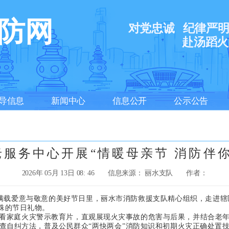
防网
对党忠诚
纪律严
赴汤蹈火
导信息
新闻中心
信息公开
公示公告
服务中心开展“情暖母亲节 消防伴
2026年 05月 13日 08: 46
信息来源： 丽水支队
作者：
载爱意与敬意的美好节日里，丽水市消防救援支队精心组织，走进辖区
殊的节日礼物。
家庭火灾警示教育片，直观展现火灾事故的危害与后果，并结合老年
查自纠方法，普及公民群众“两快两会”消防知识和初期火灾正确处置