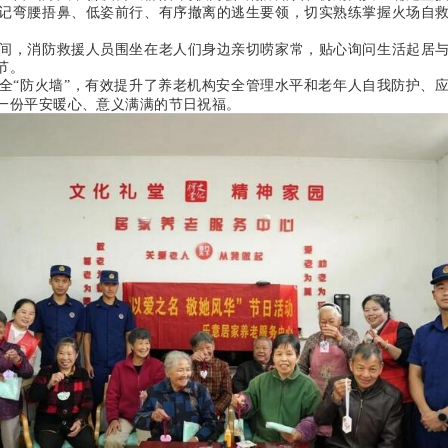
记弯腰捂鼻、低姿前行、有序撤离的逃生要领，切实熟练掌握火场自
，消防救援人员围坐在老人们身边亲切唠家常，贴心询问生活起居与
节。
“防火墙”，有效提升了养老机构安全管理水平和老年人自我防护、应
一份平安暖心、意义满满的节日祝福。