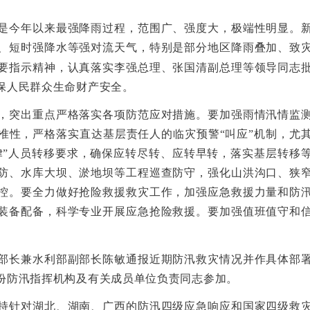
今年以来最强降雨过程，范围广、强度大，极端性明显。新
、短时强降水等强对流天气，特别是部分地区降雨叠加、致
要指示精神，认真落实李强总理、张国清副总理等领导同志
保人民群众生命财产安全。
突出重点严格落实各项防范应对措施。要加强雨情汛情监测
准性，严格落实直达基层责任人的临灾预警“叫应”机制，尤
律”人员转移要求，确保应转尽转、应转早转，落实基层转移
防、水库大坝、淤地坝等工程巡查防守，强化山洪沟口、狭
控。要全力做好抢险救援救灾工作，加强应急救援力量和防
装备配备，科学专业开展应急抢险救援。要加强值班值守和
长兼水利部副部长陈敏通报近期防汛救灾情况并作具体部署
份防汛指挥机构及有关成员单位负责同志参加。
针对湖北、湖南、广西的防汛四级应急响应和国家四级救灾