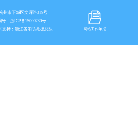
杭州市下城区文晖路319号
编号：
浙ICP备15000730号
术支持：浙江省消防救援总队
网站工作年报