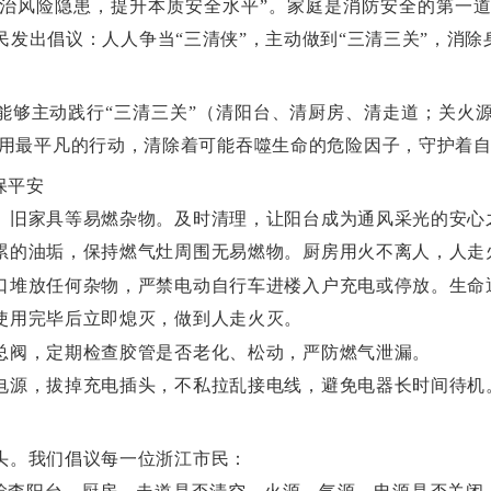
治风险隐患，提升本质安全水平”。家庭是消防安全的第一
发出倡议：人人争当“三清侠”，主动做到“三清三关”，消
，能够主动践行“三清三关”（清阳台、清厨房、清走道；关火
却用最平凡的行动，清除着可能吞噬生命的危险因子，守护着
保平安
、旧家具等易燃杂物。及时清理，让阳台成为通风采光的安心
累的油垢，保持燃气灶周围无易燃物。厨房用火不离人，人走
口堆放任何杂物，严禁电动自行车进楼入户充电或停放。生命
使用完毕后立即熄灭，做到人走火灭。
总阀，定期检查胶管是否老化、松动，严防燃气泄漏。
电源，拔掉充电插头，不私拉乱接电线，避免电器长时间待机
头。我们倡议每一位浙江市民：