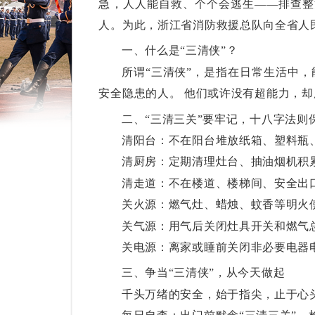
急，人人能自救、个个会逃生——排查整
人。为此，浙江省消防救援总队向全省人民
一、什么是
“三清侠”？
所谓
“三清侠”，是指在日常生活中
安全隐患的人。 他们或许没有超能力，
二、
“三清三关”要牢记，十八字法则
清阳台：不在阳台堆放纸箱、塑料瓶
清厨房：定期清理灶台、抽油烟机积
清走道：不在楼道、楼梯间、安全出
关火源：燃气灶、蜡烛、蚊香等明火
关气源：用气后关闭灶具开关和燃气
关电源：离家或睡前关闭非必要电器
三、争当
“三清侠”，从今天做起
千头万绪的安全，始于指尖，止于心