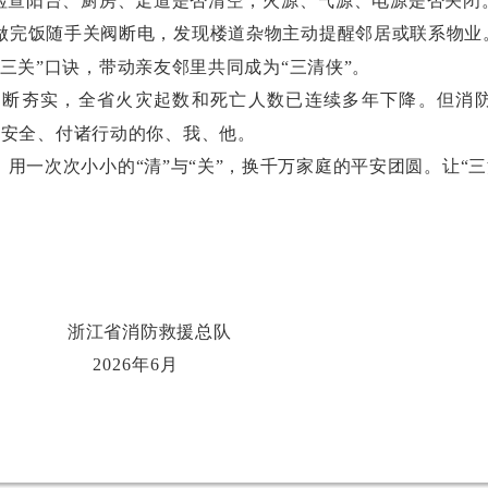
，检查阳台、厨房、走道是否清空，火源、气源、电源是否关闭
做完饭随手关阀断电，发现楼道杂物主动提醒邻居或联系物业
清三关”口诀，带动亲友邻里共同成为“三清侠”。
不断夯实，全省火灾起数和死亡人数已连续多年下降。但消
视安全、付诸行动的你、我、他。
”，用一次次小小的“清”与“关”，换千万家庭的平安团圆。让
救援总队
年6月