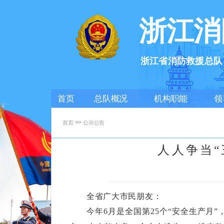
浙江消
浙江省消防救援总队
首页
总队概况
机构职能
领
>>
首页
公示公告
人人争当“
全省广大市民朋友：
今年
6月是全国第25个“安全生产月