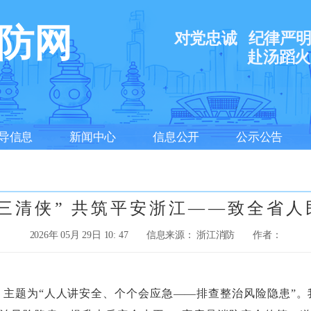
防网
对党忠诚
纪律严
赴汤蹈火
导信息
新闻中心
信息公开
公示公告
三清侠” 共筑平安浙江——致全省
2026年 05月 29日 10: 47
信息来源： 浙江消防
作者：
”，主题为“人人讲安全、个个会应急——排查整治风险隐患”