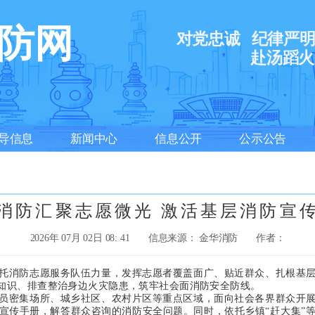
防网
对党忠诚
纪律严
赴汤蹈火
导信息
新闻中心
信息公开
公示公告
消防汇聚志愿微光 激活基层消防宣
2026年 07月 02日 08: 41
信息来源： 金华消防
作者：
消防志愿服务队伍力量，发挥志愿者覆盖面广、贴近群众、扎根基层
知识、排查整治身边火灾隐患，筑牢社会面消防安全防线。
员密集场所、城乡社区、农村片区等重点区域，面向社会各界群众开
宣传手册，解答群众咨询的消防安全问题。同时，依托乡镇“赶大集”