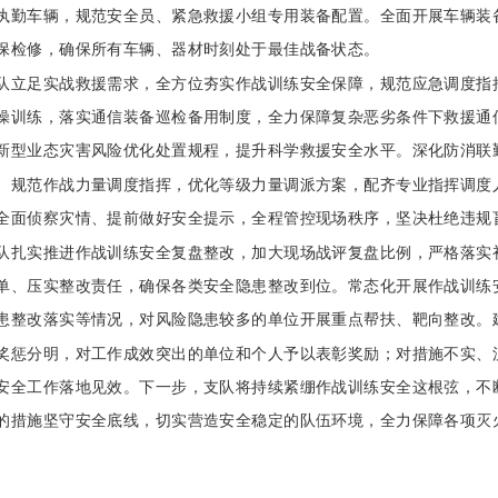
执勤车辆，规范安全员、紧急救援小组专用装备配置。全面开展车辆装
保检修，确保所有车辆、器材时刻处于最佳战备状态。
队立足实战救援需求，全方位夯实作战训练安全保障，规范应急调度指
操训练，落实通信装备巡检备用制度，全力保障复杂恶劣条件下救援通
新型业态灾害风险优化处置规程，提升科学救援安全水平。深化防消联
。规范作战力量调度指挥，优化等级力量调派方案，配齐专业指挥调度
全面侦察灾情、提前做好安全提示，全程管控现场秩序，坚决杜绝违规
队扎实推进作战训练安全复盘整改，加大现场战评复盘比例，严格落实
单、压实整改责任，确保各类安全隐患整改到位。常态化开展作战训练
患整改落实等情况，对风险隐患较多的单位开展重点帮扶、靶向整改。
奖惩分明，对工作成效突出的单位和个人予以表彰奖励；对措施不实、
安全工作落地见效。下一步，支队将持续紧绷作战训练安全这根弦，不
的措施坚守安全底线，切实营造安全稳定的队伍环境，全力保障各项灭