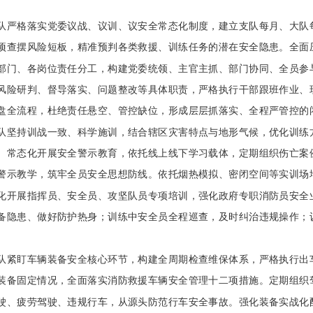
队严格落实党委议战、议训、议安全常态化制度，建立支队每月、大队
项查摆风险短板，精准预判各类救援、训练任务的潜在安全隐患。全面
部门、各岗位责任分工，构建党委统领、主官主抓、部门协同、全员参
风险研判、督导落实、问题整改等具体职责，严格执行干部跟班作业、
盘全流程，杜绝责任悬空、管控缺位，形成层层抓落实、全程严管控的
队坚持训战一致、科学施训，结合辖区灾害特点与地形气候，优化训练
。常态化开展安全警示教育，依托线上线下学习载体，定期组织伤亡案
警示教学，筑牢全员安全思想防线。依托烟热模拟、密闭空间等实训场
化开展指挥员、安全员、攻坚队员专项培训，强化政府专职消防员安全
备隐患、做好防护热身；训练中安全员全程巡查，及时纠治违规操作；
队紧盯车辆装备安全核心环节，构建全周期检查维保体系，严格执行出
装备固定情况，全面落实消防救援车辆安全管理十二项措施。定期组织
驶、疲劳驾驶、违规行车，从源头防范行车安全事故。强化装备实战化