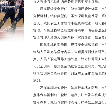
灭火救援与执勤训练任务推进筑牢安全屏障。
压实层级安全责任，健全闭环管控体系。
支
分析机制，结合典型伤亡案例深度复盘反思，逐
任人，依托安全工作领导小组统筹推进，细化各
管理、车辆巡检等全领域责任清单，明确各层级
安全管理无缝嵌入训练筹备、实战处置、战后复
聚焦实战科学施训，规范安全训练流程。
支
练纳入日常必修必考内容，全程贯穿训练各环节
换、人员入职选退等关键节点，针对性开展安全
化安全训练，提升复杂场景安全处置能力。常态
格落实训练全流程管控，训练前全面排查场地装
施训。
严抓车辆装备管控，筑牢行车战备防线。
支
点排查车辆制动、轮胎、电路、油水及车载救援
警示教育，规范驾驶操作流程，严令禁止超速行