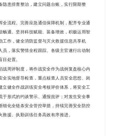
备隐患排查整治，建立问题台账，实行限期整
挥全流程。完善应急通信保障机制，配齐专业通
信畅通。坚持科技赋能、装备增效，积极运用智
勤工作，健全消防监督与灭火救援信息共享机
人员，落实警情全程跟踪、各级主官遂行出动制
盲目处置。
初战周评制度，将作战安全作为战例复盘核心内
安全实地督导检查，重点核查人员安全思想、岗
建立健全作战训练安全考核评价体系，将安全工
流于形式的约谈警示、通报批评；对发生安全事
断细化全链条安全管控举措，持续完善安全防控
火救援、执勤训练任务高效有序推进。