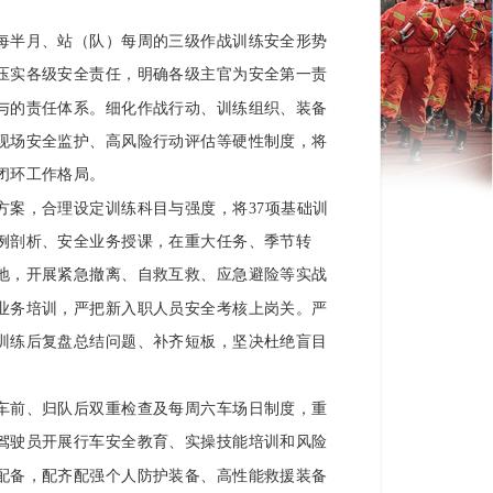
每半月、站（队）每周的三级作战训练安全形势
压实各级安全责任，明确各级主官为安全第一责
与的责任体系。细化作战行动、训练组织、装备
现场安全监护、高风险行动评估等硬性制度，将
闭环工作格局。
方案，合理设定训练科目与强度，将37项基础训
例剖析、安全业务授课，在重大任务、季节转
地，开展紧急撤离、自救互救、应急避险等实战
业务培训，严把新入职人员安全考核上岗关。严
训练后复盘总结问题、补齐短板，坚决杜绝盲目
车前、归队后双重检查及每周六车场日制度，重
驾驶员开展行车安全教育、实操技能培训和风险
配备，配齐配强个人防护装备、高性能救援装备