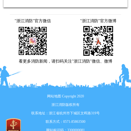
"浙江消防"官方微信
"浙江消防"官方微博
看更多消防新闻，请扫码关注"浙江消防"微信、微博
网站地图
Copyright 2020
浙江消防版权所有
联系地址：浙江省杭州市下城区文晖路319号
联系方式：0571-85863500
网站标识码：3300000081