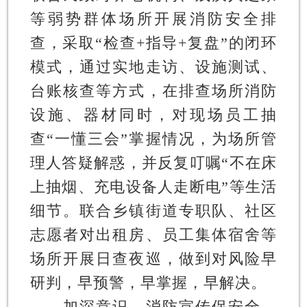
等弱势群体场所开展消防安全排
查，采取“检查+指导+复盘”的闭环
模式，通过实地走访、设施测试、
台账核查等方式，在排查场所消防
设施、器材同时，对现场员工抽
查“一懂三会”掌握情况，为场所管
理人答疑解惑，并反复叮嘱“不在床
上抽烟、充电设备人走断电”等生活
细节。联合乡镇街道专职队、社区
志愿者对出租房、员工集体宿舍等
场所开展日查夜巡，做到对风险早
研判，早预警，早掌握，早解决。
加深意识，消防宣传保安全。