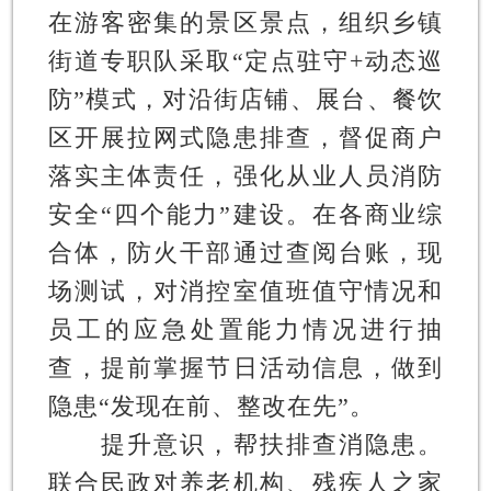
在游客密集的景区景点，组织乡镇
街道专职队采取“定点驻守+动态巡
防”模式，对沿街店铺、展台、餐饮
区开展拉网式隐患排查，督促商户
落实主体责任，强化从业人员消防
安全“四个能力”建设。在各商业综
合体，防火干部通过查阅台账，现
场测试，对消控室值班值守情况和
员工的应急处置能力情况进行抽
查，提前掌握节日活动信息，做到
隐患“发现在前、整改在先”。
提升意识，帮扶排查消隐患。
联合民政对养老机构、残疾人之家