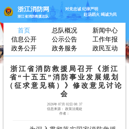
浙江消防网
对党忠诚
纪律严明
赴汤蹈火
竭诚为民
浙江省消防救援总队
首页
总队概况
新闻中心
信息公开
公示公告
工作年报
政务公开
政务服务
政民互动
浙江省消防救援局召开《浙江
省“十五五”消防事业发展规划
（征求意见稿）》修改意见讨论
会
2026年 07月 02日 08: 37
信息来源： 政策法规处
作者：