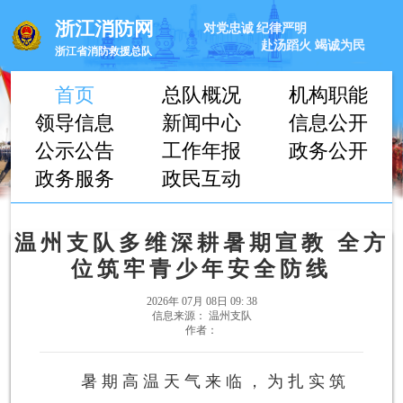
浙江消防网
对党忠诚
纪律严明
赴汤蹈火
竭诚为民
浙江省消防救援总队
首页
总队概况
机构职能
领导信息
新闻中心
信息公开
公示公告
工作年报
政务公开
政务服务
政民互动
温州支队多维深耕暑期宣教 全方
位筑牢青少年安全防线
2026年 07月 08日 09: 38
信息来源： 温州支队
作者：
暑期高温天气来临，为扎实筑