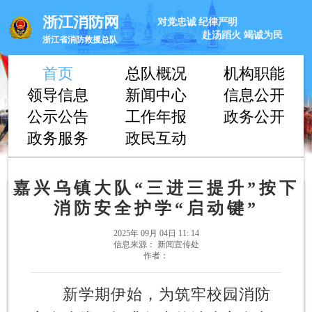
浙江消防网
对党忠诚
纪律严明
赴汤蹈火
竭诚为民
浙江省消防救援总队
首页
总队概况
机构职能
领导信息
新闻中心
信息公开
公示公告
工作年报
政务公开
政务服务
政民互动
嘉兴乌镇大队“三进三提升”按下
消防安全护学“启动键”
2025年 09月 04日 11: 14
信息来源： 新闻宣传处
作者：
新学期伊始，为筑牢校园消防