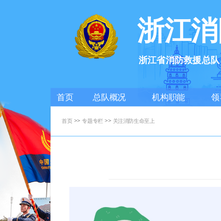
浙江消
浙江省消防救援总队
首页
总队概况
机构职能
领
>>
>>
首页
专题专栏
关注消防生命至上