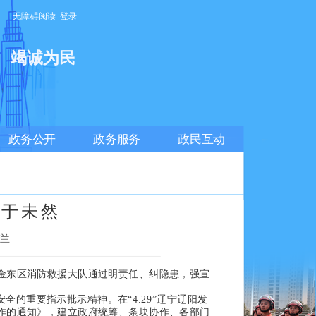
无障碍阅读
登录
明
竭诚为民
政务公开
政务服务
政民互动
”于未然
梦兰
金东区消防救援大队通过明责任、纠隐患，强宣
的重要指示批示精神。在“4.29”辽宁辽阳发
作的通知》，建立政府统筹、条块协作、各部门