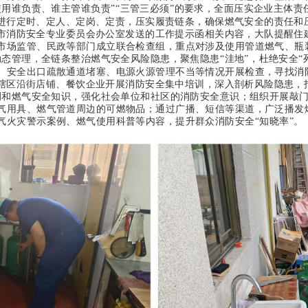
使用谁负责、谁主管谁负责”“三管三必须”的要求，全面压实企业主体
”进行定时、定人、定岗、定责，压实履责链条，确保燃气安全的责任和
市消防安全专业委员会办公室发送的工作提示函相关内容，大队提醒住
市场监管、民政等部门成立联合检查组，重点对涉及使用管道燃气、瓶
态管理，全链条整治燃气安全风险隐患，聚焦隐患“洼地”，杜绝安全“
、安全出口疏散通道堵塞、电源火源管理不当等情况开展检查，寻找消防
辖区沿街店铺、餐饮企业开展消防安全集中培训，深入剖析风险隐患，
例和燃气安全知识，强化社会单位和社区的消防安全意识；组织开展敲
气用具、燃气管道周边的可燃物品；通过广播、短信等渠道，广泛播发
气火灾警示案例、燃气使用科普等内容，提升群众消防安全“知晓率”。