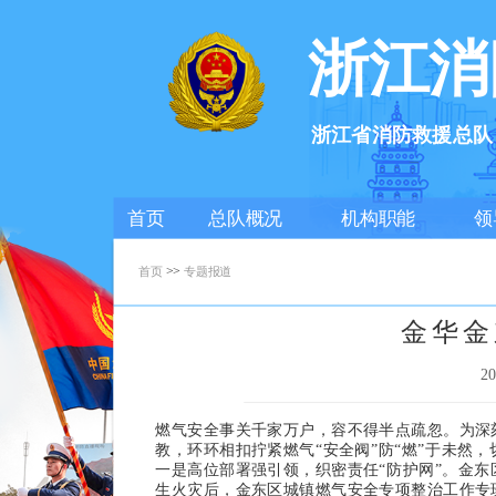
浙江消
浙江省消防救援总队
首页
总队概况
机构职能
领
>>
首页
专题报道
金华金
2
燃气安全事关千家万户，容不得半点疏忽。为深
教，环环相扣拧紧燃气“安全阀”防“燃”于未然
一是高位部署强引领，织密责任“防护网”。
金东
生火灾后，金东区城镇燃气安全专项整治工作专