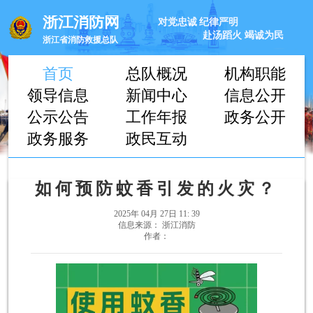
浙江消防网
对党忠诚
纪律严明
赴汤蹈火
竭诚为民
浙江省消防救援总队
首页
总队概况
机构职能
领导信息
新闻中心
信息公开
公示公告
工作年报
政务公开
政务服务
政民互动
如何预防蚊香引发的火灾？
2025年 04月 27日 11: 39
信息来源： 浙江消防
作者：