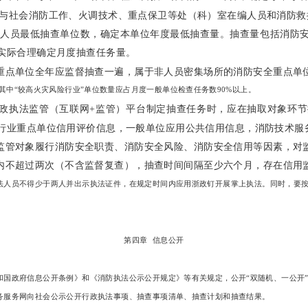
与社会消防工作、火调技术、重点保卫等处（科）室在编人员和消
防救
法人员最低抽查单位数，确定本单位年度最低抽查量。抽查量包括消防
实际合理确定月度抽查任务量。
重点单位全年应监督抽查一遍，属于非人员密集场所的消防安全重点单
其中
“
较高火灾风险行业
”
单位数量应占月度一般单位检查任务数
90%
以上。
政执法监管（互联网
+
监管）平台制定抽查任务时，应在抽取对象环节
行业重点单位信用评价信息，一般单位应用公共信用信息，消防技术服
监管对象履行消防安全职责、消防安全风险、消防安全信用等因素，对
内不超过两次（不含监督复查），抽查时间间隔至少六个月，存在信用
法人员不得少于两人并出示执法证件，在规定时间内应用浙政钉开展掌上执法。同时，要
第四章
信息公开
和国政府信息公开条例》和《消防执法公示公开规定》等有关规定，公开
“
双随机、一公开
务服务网向社会公示公开行政执法事项、抽查事项清单、抽查计划和抽查结果。