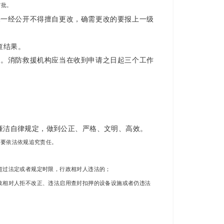
审批。
果一经公开不得擅自更改，确需更改的要报上一级
查结果。
出。消防救援机构应当在收到申请之日起三个工作
廉洁自律规定，做到公正、严格、文明、高效。
，要依法依规追究责任。
超过法定或者规定时限，行政相对人违法的；
政相对人拒不改正、违法启用查封扣押的设备设施或者仍违法