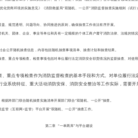
优化营商环境的实施意见》《消防救援局
“
双随机、一公开
”
消防监督抽查实施细则（试行
覆盖、规范透明、问题导向、协同推进的原则，确保抽查工作依法有序开展。
对机关、团体、企业、事业等单位和具有一定规模的个体工商户遵守消防法律、法规的情
社会公开随机抽查信息，内容包括随机抽查事项清单、抽查计划和抽查结果。
抽查、重点专项检查。检查事项包括对单位履行法定消防安全职责情况的监督抽查、对使
查、重点专项检查作为消防监督检查的基本手段和方式。对单位履行法
行业系统特征、重大活动消防安保、消防安全整治等工作实际，需要开
，根据跨部门联合随机抽查实施清单开展部门联合
“
双随机、一公开
”
抽查。
法监管（互联网
+
监管）平台开展
“
双随机、一公开
”
抽查工作。
第二章
“
一单两库
”
与平台建设