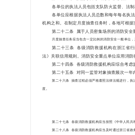
各单位的执法人员包括支队防火监督、法制
各单位应根据执法人员总数和每年每名执
机构之和
。在制定月度抽查任务时，各地可根据
第二十二条
属于人员密集场所的消防安全
月度抽查任务应当包含一定比例的消防安全一般单位，
第二十三条
各级消防救援机构
在浙江省
行
法》关联信用规
则。消防安全重点单位应用消防
第二十四条
各级消防救援机构应综合考虑
第二十五条
对同一监管对象抽查频次一年
第二十六条
抽查过程必须严格遵照法律法规进行，执
度。
第二十七条
各级消防救援机构应当按照《中华人民共
第二十八条
各级消防救援机构应当及时通过浙江省政