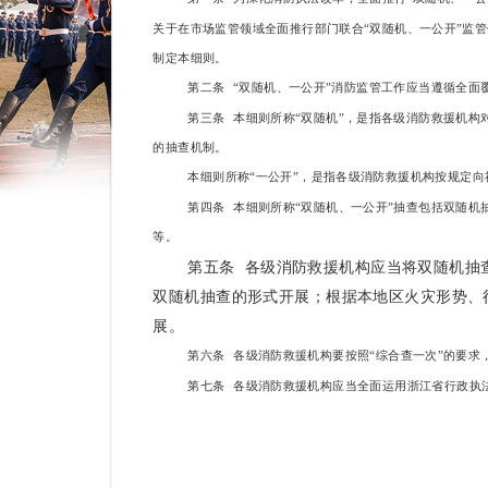
关于在市场监管领域全面推行部门联合
“
双随机、一公开
”
监管
制定本细则。
第二条
“
双随机、一公开
”
消防监管工作应当遵循全面
第三条
本细则所称
“
双随机
”
，是指各级消防救援机构
的抽查机制。
本细则所称
“
一公开
”
，是指各级消防救援机构按规定向
第四条
本细则所称
“
双随机、一公开
”
抽查包括双随机
等。
第五条
各级消防救援机构应当将双随机抽
双随机抽查的形式开展；根据本地区火灾形势、
展。
第六条
各级消防救援机构要按照
“
综合查一次
”
的要求
第七条
各级消防救援机构应当全面运用浙江省行政执