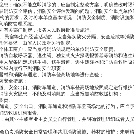
隐患；确实不能立即消除的，应当制定整改方案，明确整改时限
展消防安全评估，消防安全评估发现的问题，消防安全重点单位
构的要求，及时将本单位基本情况、消防安全制度、消防设施
入消防管理系统。
同有关部门制定，报省人民政府批准后施行。
、民宿等生产经营活动的，应当落实防火分隔、安全疏散等消防
具体要求，由省人民政府另行制定。
个体工商户，应当履行消防法规定的单位消防安全职责。
消防自救呼吸器、逃生绳、独立式火灾探测报警器等消防和逃生
用人配备固定式逃生梯、逃生滑道、逃生缓降器和消防自救呼吸
区域内履行下列消防安全职责：
器材和消防车通道、消防车登高场地等进行查验；
防安全措施；
道、安全出口、消防车通道、消防车登高场地按照规定进行维护
消除火灾隐患；不能及时消除的，应当报告消防救援机构；
职责。
通道、安全出口、消防车通道和消防车登高场地的行为，应当
消防救援机构报告。
，由其业主或者业主委员会自行管理，并明确管理组织或者人
会负责消防安全日常管理和共用消防设施、器材的维护；未聘