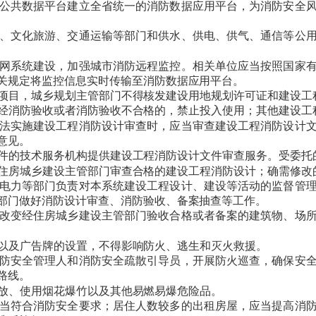
公共数据平台建立全省统一的消防数据应用平台，为消防安全风
、文化旅游、交通运输等部门和供水、供电、供气、通信等公
网系统建设，加强城市消防远程监控。相关单位应当按照国家
关规定将监控信息实时传输至消防数据应用平台。
项目，城乡规划主管部门不得核发建设用地规划许可证和建设工
经消防验收或者消防验收不合格的，禁止投入使用；其他建设工
法实施建设工程消防设计审查时，应当审查建设工程消防设计文
意见。
件的技术服务机构提供建设工程消防设计文件审查服务。受委托
房城乡建设主管部门审查合格的建设工程消防设计；确需修改
电力等部门负责对本系统建设工程设计、建设等活动的监督管理
部门做好消防设计审查、消防验收、备案抽查等工作。
改变经住房城乡建设主管部门验收合格或者备案的建筑物、场所
以及广告牌的设置，不得影响防火、逃生和灭火救援。
防安全管理人和消防安全疏散引导员，开展防火巡查，确保安全
路线。
放、使用烟花爆竹以及其他易燃易爆危险品。
当符合消防安全要求；居住人数较多的出租房屋，应当提高消防