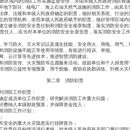
政区域内的消防工作实施监督管理，并由本级人民政府消防救
井地下部分、核电厂、海上石油天然气设施的消防工作，由其主
法律、法规和本级人民政府确定的职责，做好相关系统、行业的
立的管理机构，依照本级人民政府赋予的职责，做好管理区域内
建立健全消防安全责任制和消防安全规章制度，落实消防安全的
责任人，应当对本单位的消防安全全面负责，落实消防安全工
，学习防火、灭火常识以及逃生技能，安全用火、用电、用气，
和消防设施不能正常使用等情形，有权进行投诉、举报。
网、云计算等先进技术，推进智慧消防建设。
和消防宣传、火灾预防等志愿服务活动。鼓励单位和个人捐资用
排消防公益性专项预算，用于抚恤、救助在执勤训练、扑救火灾
第二章 消防职责
列消防工作职责：
确定成员单位工作职责，研究解决消防工作重大问题；
经费纳入本级财政预算，并保障资金投入；
期消防工作计划；
；
共安全的重大火灾隐患实行挂牌督办；
工作责任目标情况进行考核，对本级人民政府有关部门履行消防