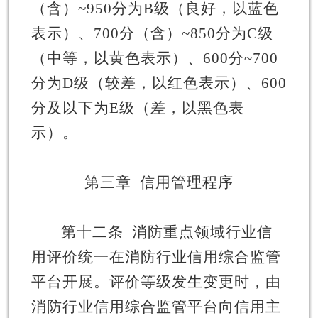
（
含
）
~950
分为
B
级
（
良好，以蓝色
表示
）
、
700
分
（
含
）
~850
分为
C
级
（
中等，以黄色表示
）
、
600
分
~700
分为
D
级
（
较差，以红色表示
）
、
600
分及以下为
E
级
（
差，以黑色表
示
）
。
第三章
信用管理程序
第十二条
消防重点领域行业信
用评价统一在消防行业信用综合监管
平台开展。评价等级发生变更时，由
消防行业信用综合监管平台向信用主