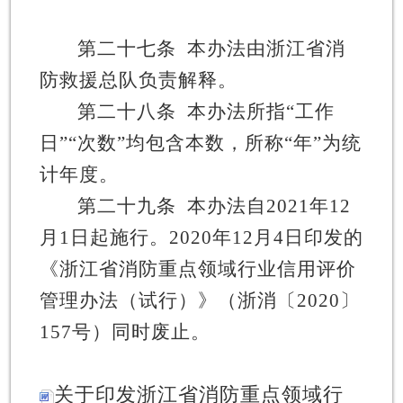
第二十七条
本办法由浙江省消
防救援总队负责解释。
第二十八条
本办法所指
“
工作
日
”“
次数
”
均包含本数，所称
“
年
”
为统
计年度。
第二十九条
本办法自
2021
年
12
月
1
日起施行。
2020
年
12
月
4
日印发的
《
浙江省消防重点领域行业信用评价
管理办法（试行）
》（浙消〔
2020
〕
157
号）同时废止。
关于印发浙江省消防重点领域行