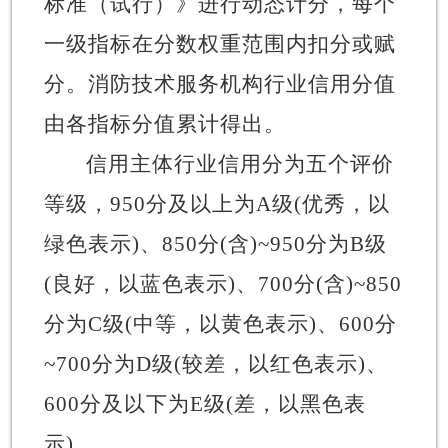
标准（试行）》进行动态计分，每个
一级指标在分数权重范围内扣分或赋
分。消防技术服务机构
行业
信用分值
由各指标分值累计得出。
信用主体行业信用分为五个评价
等级，
950
分及以上为
A
级
(
优秀，以
绿色表示
)
、
850
分
(
含
)~950
分为
B
级
(
良好，以蓝色表示
)
、
700
分
(
含
)~850
分为
C
级
(
中等，以黄色表示
)
、
600
分
~700
分为
D
级
(
较差，以红色表示
)
、
600
分及以下为
E
级
(
差，以黑色表
示
)
。