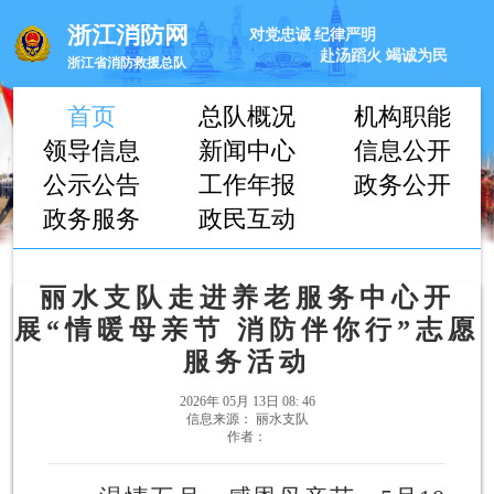
浙江消防网
对党忠诚
纪律严明
赴汤蹈火
竭诚为民
浙江省消防救援总队
首页
总队概况
机构职能
领导信息
新闻中心
信息公开
公示公告
工作年报
政务公开
政务服务
政民互动
丽水支队走进养老服务中心开
展“情暖母亲节 消防伴你行”志愿
服务活动
2026年 05月 13日 08: 46
信息来源： 丽水支队
作者：