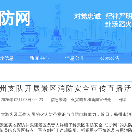
防网
对党忠诚
纪律严
赴汤蹈火
导信息
新闻中心
信息公开
公示公告
州支队开展景区消防安全宣传直播
2026年 03月 03日 09: 23
信息来源： ​火灾调查和新闻宣传处
作者：
游客及工作人员的火灾防范意识与自防自救能力，近日，衢州市消
区实地探访并跟随景区负责人详细了解景区消防安全“防护网”的人防
传员结合景区特点，重点剖析了违规吸烟、祈福用火不慎以及占用消