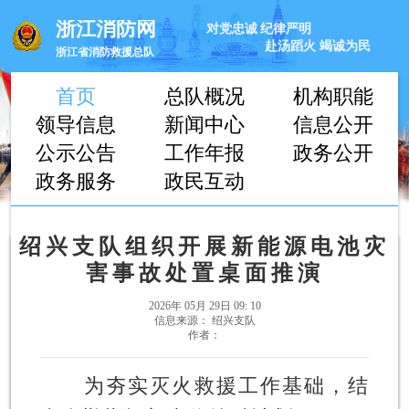
浙江消防网
对党忠诚
纪律严明
赴汤蹈火
竭诚为民
浙江省消防救援总队
首页
总队概况
机构职能
领导信息
新闻中心
信息公开
公示公告
工作年报
政务公开
政务服务
政民互动
绍兴支队组织开展新能源电池灾
害事故处置桌面推演
2026年 05月 29日 09: 10
信息来源： 绍兴支队
作者：
为夯实灭火救援工作基础，结