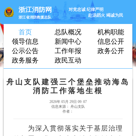
浙江消防网
对党忠诚
纪律严明
赴汤蹈火
竭诚为民
浙江省消防救援总队
首页
总队概况
机构职能
领导信息
新闻中心
信息公开
公示公告
工作年报
政务公开
政务服务
政民互动
舟山支队建强三个堡垒推动海岛
消防工作落地生根
2026年 05月 29日 09: 07
信息来源： 舟山支队
作者：
为深入贯彻落实关于基层治理