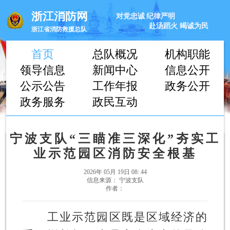
浙江消防网
对党忠诚
纪律严明
赴汤蹈火
竭诚为民
浙江省消防救援总队
首页
总队概况
机构职能
领导信息
新闻中心
信息公开
公示公告
工作年报
政务公开
政务服务
政民互动
宁波支队“三瞄准三深化”夯实工
业示范园区消防安全根基
2026年 05月 19日 08: 44
信息来源： 宁波支队
作者：
工业示范园区既是区域经济的