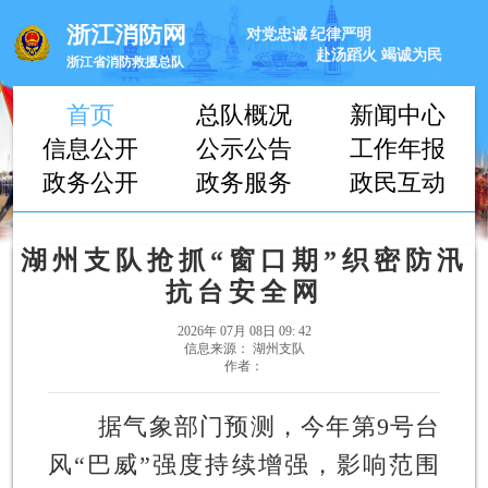
浙江消防网
对党忠诚
纪律严明
赴汤蹈火
竭诚为民
浙江省消防救援总队
首页
总队概况
新闻中心
信息公开
公示公告
工作年报
政务公开
政务服务
政民互动
湖州支队抢抓“窗口期”织密防汛
抗台安全网
2026年 07月 08日 09: 42
信息来源： 湖州支队
作者：
据气象部门预测，今年第9号台
风“巴威”强度持续增强，影响范围