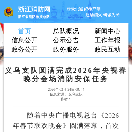
浙江消防网
对党忠诚
纪律严明
赴汤蹈火
竭诚为民
浙江省消防救援总队
首页
总队概况
新闻中心
信息公开
公示公告
工作年报
政务公开
政务服务
政民互动
义乌支队圆满完成2026年央视春
晚分会场消防安保任务
2026年 02月 24日 09: 44
信息来源： 义乌支队
作者：
随着中央广播电视总台《2026
年春节联欢晚会》圆满落幕，首次