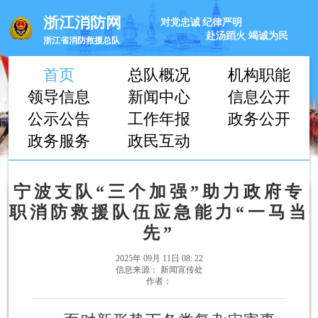
浙江消防网
对党忠诚
纪律严明
赴汤蹈火
竭诚为民
浙江省消防救援总队
首页
总队概况
机构职能
领导信息
新闻中心
信息公开
公示公告
工作年报
政务公开
政务服务
政民互动
宁波支队“三个加强”助力政府专
职消防救援队伍应急能力“一马当
先”
2025年 09月 11日 08: 22
信息来源： 新闻宣传处
作者：