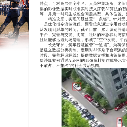
特点，可对高层住宅小区、人员密集场所、老旧
集的影像数据实时或准实时接入搭载AI算法的
等，并第一时间生成包含问题类型、具体位置、
精准攻坚，实现问题处置“一条链”。
针对无
一是优化指令流转流程。
预警信息通过专用移动
从发现到派单的时间。截至目前，累计识别并清理
平台，完善与交警、街道、社区的应急联动与信
社区能够迅速到场清理，形成了“空中发现、平
长效守护，筑牢智慧监管“一道墙”。
为确保
是建立数据分析机制。
定期对AI识别平台积累
时段、完善标识标线）提供数据支撑和决策依据
型违规案例通过AI识别的影像资料制作成警示
不敢占、不想占”的社会共治氛围。