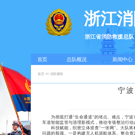
浙江消
浙江省消防救援总队
首页
总队概况
新闻中心
>>
首页
消防要闻
宁波
为彻底打通“生命通道”的堵点、难点，宁波市
车道智能监管与清理新模式，推动专项整治行动
科技赋能，织密立体巡查“一张网”。
大队将
问题的瓶颈。
一是构建无人机巡航体系。
整合资