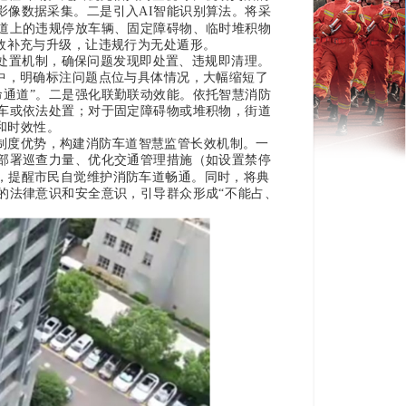
影像数据采集。
二是引入AI智能识别算法。
将采
道上的违规停放车辆、固定障碍物、临时堆积物
有效补充与升级，让违规行为无处遁形。
的处置机制，确保问题发现即处置、违规即清理。
中，明确标注问题点位与具体情况，大幅缩短了
通道”。
二是强化联勤联动效能。
依托智慧消防
车或依法处置；对于固定障碍物或堆积物，街道
和时效性。
制度优势，构建消防车道智慧监管长效机制。
一
准部署巡查力量、优化交通管理措施（如设置禁停
，提醒市民自觉维护消防车道畅通。同时，将典
的法律意识和安全意识，引导群众形成“不能占、