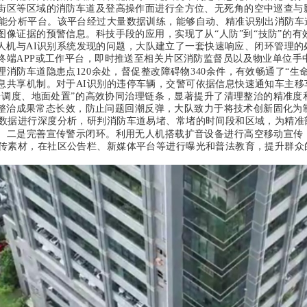
街区等区域的消防车道及登高操作面进行全方位、无死角的空中巡查与
智能分析平台。该平台经过大量数据训练，能够自动、精准识别出消防车
图像证据的预警信息。科技手段的应用，实现了从“人防”到“技防”的
人机与AI识别系统发现的问题，大队建立了一套快速响应、闭环管理
终端APP或工作平台，即时推送至相关片区消防监督员以及物业单位手
消防车道隐患点120余处，督促整改障碍物340余件，有效畅通了“生命
息共享机制。对于AI识别的违停车辆，交警可依据信息快速通知车主移
台调度、地面处置”的高效协同治理链条，显著提升了清理整治的精准度
整治成果常态长效，防止问题回潮反弹，大队致力于将技术创新固化为
的数据进行深度分析，研判消防车道易堵、常堵的时间段和区域，为精
。
二是完善宣传警示闭环。
利用无人机搭载扩音设备进行高空移动宣传
宣传素材，在社区公告栏、新媒体平台等进行曝光和普法教育，提升群众